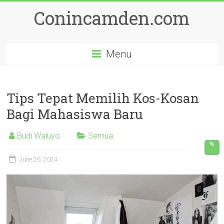
Skip
Conincamden.com
to
content
Menu
Tips Tepat Memilih Kos-Kosan
Bagi Mahasiswa Baru
Budi Waluyo
Semua
June 26, 2024